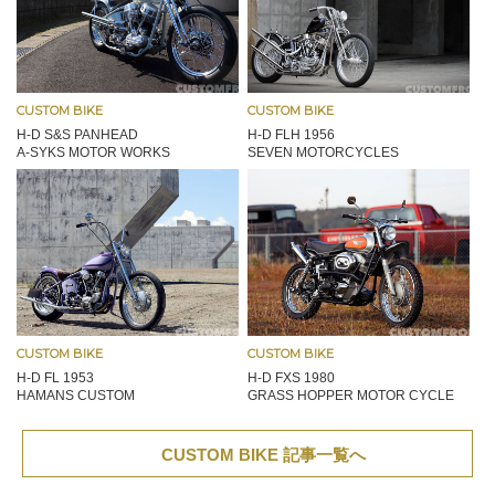
CUSTOM BIKE
CUSTOM BIKE
H-D S&S PANHEAD
H-D FLH 1956
A-SYKS MOTOR WORKS
SEVEN MOTORCYCLES
CUSTOM BIKE
CUSTOM BIKE
H-D FL 1953
H-D FXS 1980
HAMANS CUSTOM
GRASS HOPPER MOTOR CYCLE
CUSTOM BIKE 記事一覧へ