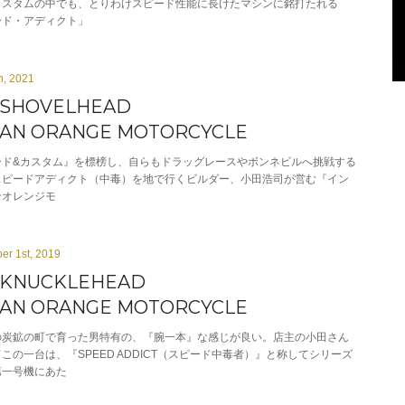
カスタムの中でも、とりわけスピード性能に長けたマシンに銘打たれる
ード・アディクト」
h, 2021
 SHOVELHEAD
IAN ORANGE MOTORCYCLE
ード&カスタム』を標榜し、自らもドラッグレースやボンネビルへ挑戦する
スピードアディクト（中毒）を地で行くビルダー、小田浩司が営む『イン
ンオレンジモ
er 1st, 2019
 KNUCKLEHEAD
IAN ORANGE MOTORCYCLE
の炭鉱の町で育った男特有の、『腕一本』な感じが良い。店主の小田さん
この一台は、『SPEED ADDICT（スピード中毒者）』と称してシリーズ
第一号機にあた