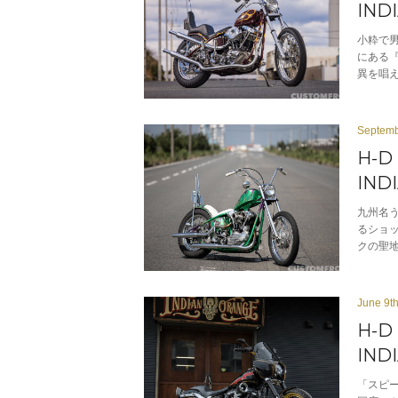
IND
小粋で
にある
異を唱
Septemb
H-D
IND
九州名う
るショ
クの聖
June 9t
H-D 
IND
「スピ