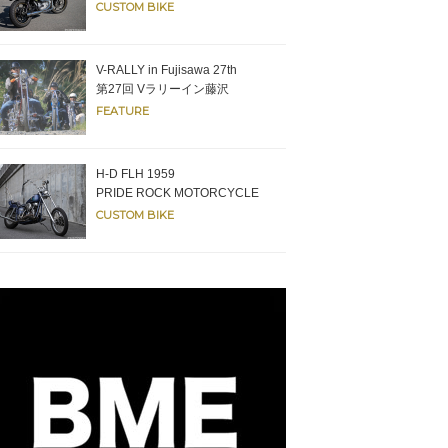
CUSTOM BIKE
V-RALLY in Fujisawa 27th
第27回 Vラリーイン藤沢
FEATURE
H-D FLH 1959
PRIDE ROCK MOTORCYCLE
CUSTOM BIKE