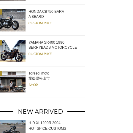
HONDA CB750 EARA
A BEARD
CUSTOM BIKE
YAMAHA SR400 1990
BERRYBADS MOTORCYCLE
CUSTOM BIKE
Toresol moto
愛媛県松山市
SHOP
NEW ARRIVED
H-D XL1200R 2004
HOT SPICE CUSTOMS