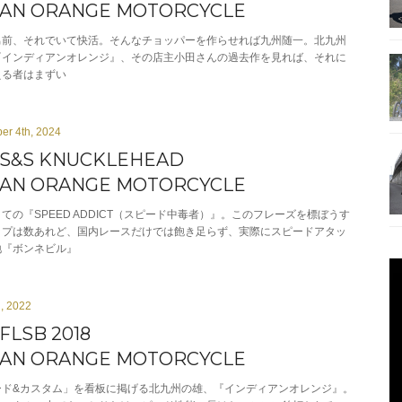
IAN ORANGE MOTORCYCLE
男前、それでいて快活。そんなチョッパーを作らせれば九州随一。北九州
『インディアンオレンジ』、その店主小田さんの過去作を見れば、それに
える者はまずい
er 4th, 2024
 S&S KNUCKLEHEAD
IAN ORANGE MOTORCYCLE
ての『SPEED ADDICT（スピード中毒者）』。このフレーズを標ぼうす
ップは数あれど、国内レースだけでは飽き足らず、実際にスピードアタッ
地『ボンネビル』
h, 2022
FLSB 2018
IAN ORANGE MOTORCYCLE
ード&カスタム」を看板に掲げる北九州の雄、『インディアンオレンジ』。