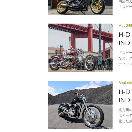
同店の
「スピ
May 24t
H-D
IND
『スピ
など、
ディア
Septemb
H-D
IND
北九州
にとって
化した