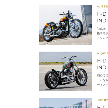
April 23
H-D 
IND
[ ad
指す名詞
スタム
August 
H-D 
IND
初めて
ームを
ディス
June 8t
H-D 