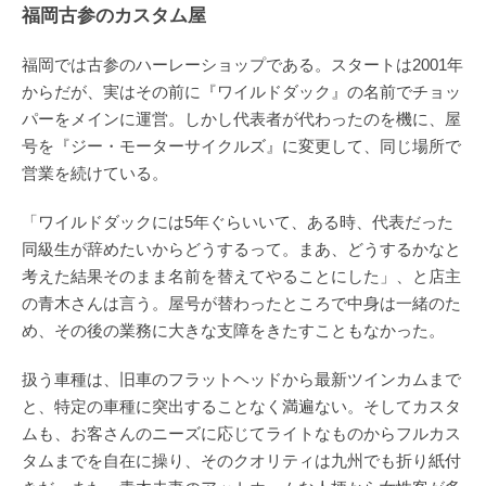
福岡古参のカスタム屋
福岡では古参のハーレーショップである。スタートは2001年
からだが、実はその前に『ワイルドダック』の名前でチョッ
パーをメインに運営。しかし代表者が代わったのを機に、屋
号を『ジー・モーターサイクルズ』に変更して、同じ場所で
営業を続けている。
「ワイルドダックには5年ぐらいいて、ある時、代表だった
同級生が辞めたいからどうするって。まあ、どうするかなと
考えた結果そのまま名前を替えてやることにした」、と店主
の青木さんは言う。屋号が替わったところで中身は一緒のた
め、その後の業務に大きな支障をきたすこともなかった。
扱う車種は、旧車のフラットヘッドから最新ツインカムまで
と、特定の車種に突出することなく満遍ない。そしてカスタ
ムも、お客さんのニーズに応じてライトなものからフルカス
タムまでを自在に操り、そのクオリティは九州でも折り紙付