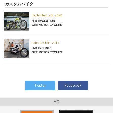
カスタムバイク
September 14th, 2020
H-D EVOLUTION
GEE MOTORCYCLES
February 13th, 2017
H-D FXS 1980
GEE MOTORCYCLES
Twitter
Facebook
AD