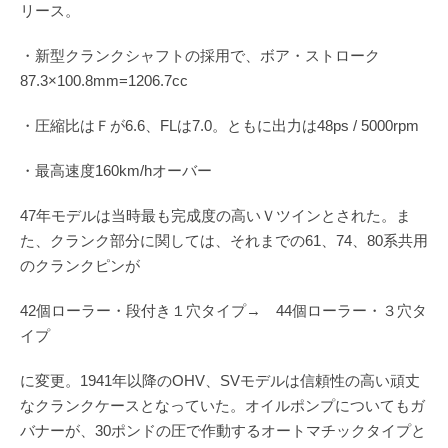
リース。
・新型クランクシャフトの採用で、ボア・ストローク
87.3×100.8mm=1206.7cc
・圧縮比はＦが6.6、FLは7.0。ともに出力は48ps / 5000rpm
・最高速度160km/hオーバー
47年モデルは当時最も完成度の高いＶツインとされた。ま
た、クランク部分に関しては、それまでの61、74、80系共用
のクランクピンが
42個ローラー・段付き１穴タイプ→ 44個ローラー・３穴タ
イプ
に変更。1941年以降のOHV、SVモデルは信頼性の高い頑丈
なクランクケースとなっていた。オイルポンプについてもガ
バナーが、30ポンドの圧で作動するオートマチックタイプと