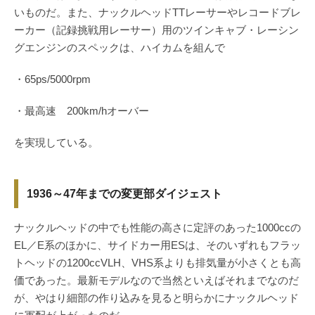
いものだ。また、ナックルヘッドTTレーサーやレコードブレ
ーカー（記録挑戦用レーサー）用のツインキャブ・レーシン
グエンジンのスペックは、ハイカムを組んで
・65ps/5000rpm
・最高速 200km/hオーバー
を実現している。
1936～47年までの変更部ダイジェスト
ナックルヘッドの中でも性能の高さに定評のあった1000ccの
EL／E系のほかに、サイドカー用ESは、そのいずれもフラッ
トヘッドの1200ccVLH、VHS系よりも排気量が小さくとも高
価であった。最新モデルなので当然といえばそれまでなのだ
が、やはり細部の作り込みを見ると明らかにナックルヘッド