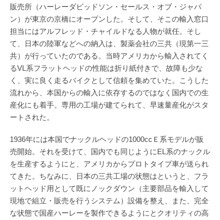
販売所（ハーレーダビッドソン・セールス・オブ・ジャパ
ン）が東京の京橋にオープンした。そして、そこの輸入窓口
担当にはアルフレッド・チャイルドなる人物が就任。そし
て、日本の陸軍などへの納入は、製薬会社の三共（現第一三
共）が行っていたのである。当時アメリカから輸入されてく
るVL系フラットヘッドの性能は折り紙付きで、故障も少な
く、実に良く走るバイクとして信頼を集めていた。こうした
流れから、本国からの輸入に依存するのではなく国内での生
産化にも着手。専用の工場が建てられて、早速量産化がスタ
ートされた。
1936年には本国でナックルヘッドの1000ccＥ系モデルが販
売開始。それを受けて、国内でも同じようにEL系のナックル
を生産するようにと、アメリカからプロトタイプ車が送られ
てきた。ちなみに、日本の三共工場の状態はというと、フラ
ットヘッド用として既にノックダウン（主要部品を輸入して
現地で組立・販売を行うシステム）設備を整え、また、完全
な状態で国産ハーレーを製作できるようにとクオリティの高