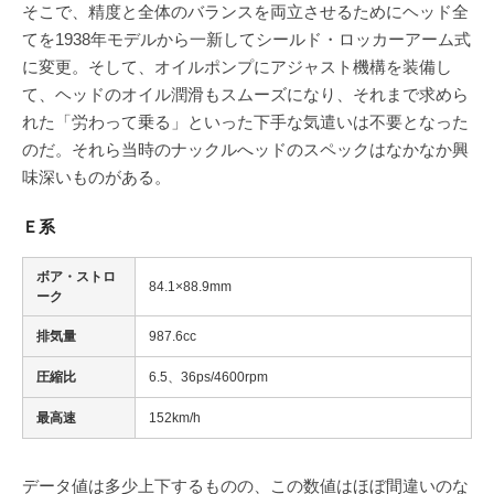
そこで、精度と全体のバランスを両立させるためにヘッド全
てを1938年モデルから一新してシールド・ロッカーアーム式
に変更。そして、オイルポンプにアジャスト機構を装備し
て、ヘッドのオイル潤滑もスムーズになり、それまで求めら
れた「労わって乗る」といった下手な気遣いは不要となった
のだ。それら当時のナックルへッドのスペックはなかなか興
味深いものがある。
Ｅ系
ボア・ストロ
84.1×88.9mm
ーク
排気量
987.6cc
圧縮比
6.5、36ps/4600rpm
最高速
152km/h
データ値は多少上下するものの、この数値はほぼ間違いのな