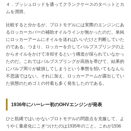
４．プッシュロッドを通ってクランクケースのタペットとカ
ムを潤滑。
比較すると分かるが、プロトモデルには実際のエンジンにあ
るロッカーカバーの補助オイルラインが無かったのだ。単純
にロッカーアームにオイルを送ればいいだけと判断していた
のである。つまり、ロッカーを介してバルブスプリングの上
からオイルをかけて冷却するという構造が採られていなかっ
たのだ。これではバルブスプリングが高熱を帯びて、結果的
にバルブ周りが破損してしまうという事態を招いてもなんら
不思議ではない。それに加え、ロッカーアームが露出してい
た状態のためゴミの付着も多く発生したのである。
1936年にハーレー初のOHVエンジンが発表
ひと筋縄ではいかないプロトモデルの問題点を克服して、よ
うやく量産化にこぎつけたのは1935年のこと。これが1936