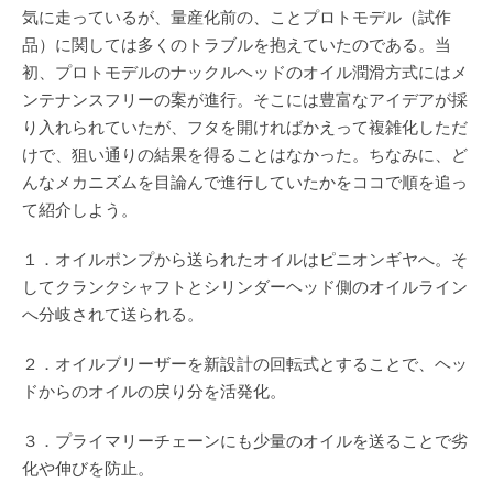
気に走っているが、量産化前の、ことプロトモデル（試作
品）に関しては多くのトラブルを抱えていたのである。当
初、プロトモデルのナックルヘッドのオイル潤滑方式にはメ
ンテナンスフリーの案が進行。そこには豊富なアイデアが採
り入れられていたが、フタを開ければかえって複雑化しただ
けで、狙い通りの結果を得ることはなかった。ちなみに、ど
んなメカニズムを目論んで進行していたかをココで順を追っ
て紹介しよう。
１．オイルポンプから送られたオイルはピニオンギヤへ。そ
してクランクシャフトとシリンダーヘッド側のオイルライン
へ分岐されて送られる。
２．オイルブリーザーを新設計の回転式とすることで、ヘッ
ドからのオイルの戻り分を活発化。
３．プライマリーチェーンにも少量のオイルを送ることで劣
化や伸びを防止。