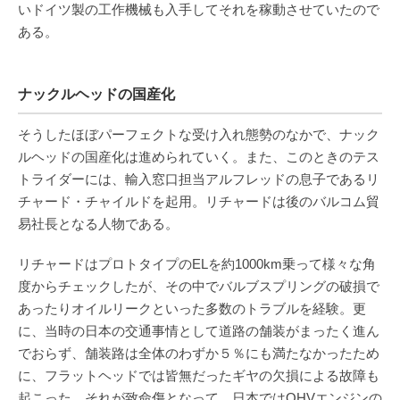
いドイツ製の工作機械も入手してそれを稼動させていたので
ある。
ナックルヘッドの国産化
そうしたほぼパーフェクトな受け入れ態勢のなかで、ナック
ルヘッドの国産化は進められていく。また、このときのテス
トライダーには、輸入窓口担当アルフレッドの息子であるリ
チャード・チャイルドを起用。リチャードは後のバルコム貿
易社長となる人物である。
リチャードはプロトタイプのELを約1000km乗って様々な角
度からチェックしたが、その中でバルブスプリングの破損で
あったりオイルリークといった多数のトラブルを経験。更
に、当時の日本の交通事情として道路の舗装がまったく進ん
でおらず、舗装路は全体のわずか５％にも満たなかったため
に、フラットヘッドでは皆無だったギヤの欠損による故障も
起こった。それが致命傷となって、日本ではOHVエンジンの