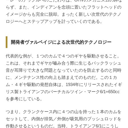
らず、また、インディアンを念頭に置いたフラットヘッドの
イメージからも完全に脱却。まったく新しい次世代のテクノ
ロジーへとステップアップを計っていくのである。
開発者ヴァルペイジによる次世代的テクノロジー
代表的な例が、１つのカムで４つのギヤを駆動させること。
これは、それまでギヤが嚙み合う際に生じるバックラッシュ
音が耳障りで大きな問題となっていたのを防止するのと同時
に、メンテナンス性の向上も踏まえてのものだ。この１カ
ム・４ギヤ駆動の発想自体は、1934年にリリースされたイギ
リス製トライアンフのバーチカルツイン・マーク6/1=650cc
を参考にしている。
つまり、クランクケース内に４つの山を持った１本のカムを
セットして、内側が排気／外側が吸気用のプッシュロッドを
作動させるというものだ。当時、トライアンフ6/1にこうし