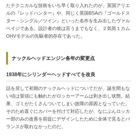
たテクニカルな技術をいち早く取り入れたのが、英国アリエ
ルの『レッドハンター』や、同じく英国BSAの『ゴールドス
ター・シングル／ツイン』といった名作を生み出したヴァル
ペイジである。設計者の彼は言うまでもなく、２気筒１カム
OHVモデルの先駆者的存在であった。
ナックルヘッドエンジン各年の変更点
1938年にシリンダーヘッドすべてを改良
話を戻して初期のナックルヘッドについてだが、誕生間もな
い頃は冒頭にも触れたがロッカーアームは剥き出し状態。結
果、ゴミがたくさんついてしまい故障の原因となっていた。
そのため直ぐにカバーを付けて対応したが、なにぶんロッカ
ー部のみの改善を前提にデザインしたために全体で見るとバ
ランスが取れなかったのだ。