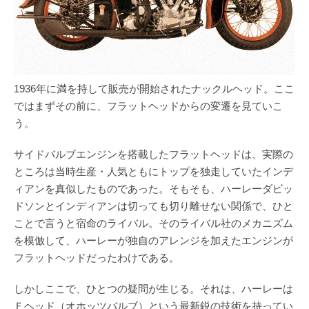
1936年に満を持して販売が開始されたナックルヘッド。ここ
ではまずその前に、フラットヘッドからの変遷を見ていこ
う。
サイドバルブエンジンを搭載したフラットヘッドは、実際の
ところは当時生産・人気ともにトップを独走していたインデ
ィアンを真似したものであった。そもそも、ハーレーダビッ
ドソンとインディアンは切っても切り離せない関係で、ひと
ことで言うと宿命のライバル。そのライバル社のメカニズム
を模倣して、ハーレーが独自のアレンジを加えたエンジンが
フラットヘッドだったわけである。
しかしここで、ひとつの疑問が生じる。それは、ハーレーは
Ｆヘッド（オホッツバルブ）という最新鋭の技術を持ってい