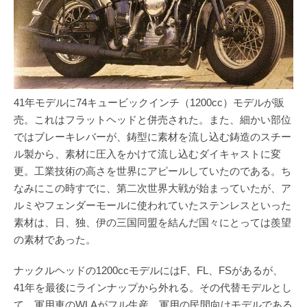
41年モデルに74キュービックインチ（1200cc）モデルが販
売。これはフラットヘッドと併売された。また、細かい部位
ではブレーキレバーが、鋳型に素材を流し込む鋳造のスチー
ル製から、素材に圧入をかけて流し込むダイキャストに変
更。工業技術の高さを世界にアピールしていたのである。ち
なみにこの時すでに、第二次世界大戦が始まっていたが、ア
ルミやフェンダーモールに使われていたステンレスといった
素材は、日、独、伊の三国同盟を結んだ国々にとっては羨望
の素材であった。
ナックルヘッドの1200ccモデルにはF、FL、FSがあるが、
41年を最後にラインナップから外れる。その代替モデルとし
て、軍用車のWLAがフル生産。軍用の民間向けモデルである