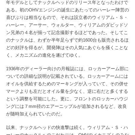
年モデルとしてナックルヘッドのリリース年となったわけで
ある。初のOHVエンジンの誕生にあたってのハーレー陣営の
喜びぶりは相当なもので、それは設立者のウィリアム・Ｓ・
ハーレー、アーサー、ウォルター、ウィリアムのダビッドソ
ン兄弟の４名が揃って記念撮影するほどであった。そしてこ
のナックルは、わずか半年足らずで約1600台も販売されるほ
どの好評を得るが、開発陣はその人気にあぐらを掻くことな
く、メカニズムの進化を遂げてゆく。
1936年のディーラー向けの月報誌には、ロッカーアーム部に
ついての詳細な説明が記載されている。ロッカーアームには
オイルを供給するためのマーキングが入っていて、その併せ
マークよりも左だとオイル量を少なく、逆に右だと多くする
という調整を可能にした。更に、フロントのロッカーハウジ
ングには７mm径のエアーニップルが追加されるなど、改良
が随時加えられていたのだ。
以来、ナックルヘッドの快進撃は続く。ウィリアム・Ｓ・ハ
ーレーのナックルへのこだわりは、OHVのメカニズムのみな