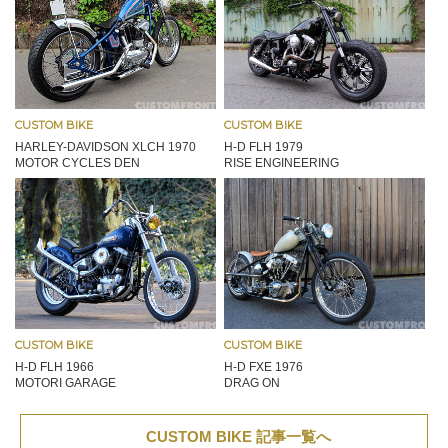
CUSTOM BIKE
CUSTOM BIKE
HARLEY-DAVIDSON XLCH 1970
H-D FLH 1979
MOTOR CYCLES DEN
RISE ENGINEERING
CUSTOM BIKE
CUSTOM BIKE
H-D FLH 1966
H-D FXE 1976
MOTORI GARAGE
DRAG ON
CUSTOM BIKE 記事一覧へ