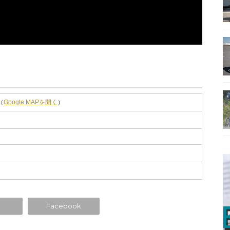
（
Google MAPを開く
）
Facebook