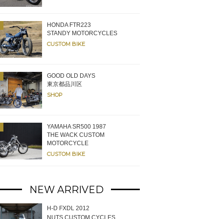
う。チタン製マフラーなど素材へのこだわりも強い。
HONDA FTR223
STANDY MOTORCYCLES
CUSTOM BIKE
GOOD OLD DAYS
東京都品川区
SHOP
YAMAHA SR500 1987
THE WACK CUSTOM
MOTORCYCLE
CUSTOM BIKE
NEW ARRIVED
H-D FXDL 2012
NUTS CUSTOM CYCLES