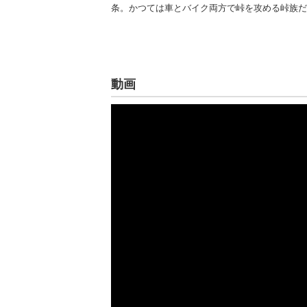
条。かつては車とバイク両方で峠を攻める峠族だ
動画