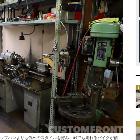
ップハンよりも低めのスタイルを好み、峠でも走れるバイクが信
写真正面