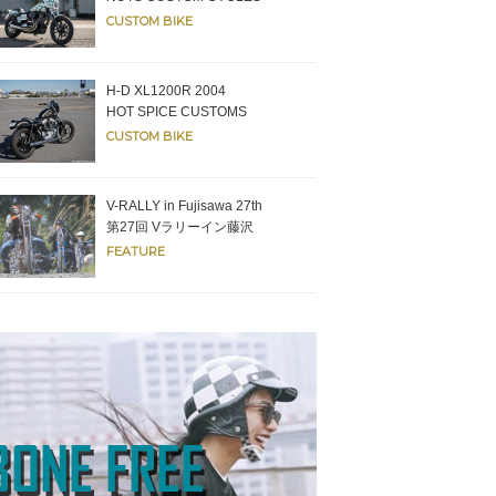
CUSTOM BIKE
H-D XL1200R 2004
HOT SPICE CUSTOMS
CUSTOM BIKE
V-RALLY in Fujisawa 27th
第27回 Vラリーイン藤沢
FEATURE