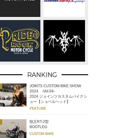
RANKING
JOINTS CUSTOM BIKE SHOW
2024 -Vol.04-
2024 ジョインツカスタムバイクシ
ョー【ショベルヘッド】
FEATURE
陸王RT-2型
BOOTLEG
CUSTOM BIKE
奥の作業台では溶接を行う。物作りと真摯に向き合う周囲の先輩たちの厳し