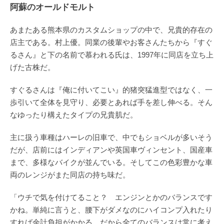
阿蘇のオールドモルト
あまたある熊本県のカスタムショップの中で、兄貴的存在の
店主である。村上優。同業の後輩やお客さんたちから『すぐ
るさん』と下の名前で慕われる氏は、1997年に同店を立ち上
げた古株だ。
すぐるさんは『俺に付いてこい』的猪突猛進型ではなく、一
歩引いて全体を見守り、必要とあれば手を差し伸べる。そん
なゆったり構えたタイプの兄貴肌だ。
主に扱う車種はハーレの旧車で、中でもショベルが多いそう
だが、店前にはインディアンや英国車ヴィンセント、国産車
まで、多様なバイクが並んでいる。そしてこの色彩豊かな車
両のレンジがまた同店の持ち味だ。
「ウチで気を付けてること？ エンジンとかのバランスです
かね。単純に言うと、腰下がダメなのにハイコンプ入れたり
すれば余計負担がかかる。だから全てのバランスは常に考え