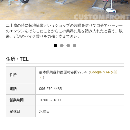
二十歳の時に菊地輪業というショップの片隅を借りて自分でハーレー
のエンジンをばらしたことからこの業界に足を踏み入れたと言う。以
来、近辺のバイク乗りを力強く支えてきた。
住所・TEL
熊本県阿蘇郡西原村布田996-4（
Google MAPを開
住所
く
）
電話
096-279-4485
営業時間
10:00 ～ 18:00
定休日
水曜日