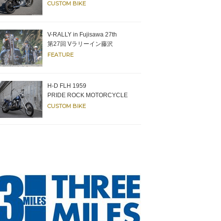
CUSTOM BIKE
V-RALLY in Fujisawa 27th
第27回 Vラリーイン藤沢
FEATURE
H-D FLH 1959
PRIDE ROCK MOTORCYCLE
CUSTOM BIKE