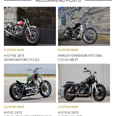
RECOMMEND POSTS
CUSTOM BIKE
CUSTOM BIKE
H-D FXE 1974
HARLEY-DAVIDSON FXS 1981
SEVEN MOTORCYCLES
CYCLE WEST
CUSTOM BIKE
CUSTOM BIKE
H-D FL 1970
H-D FLH 1979