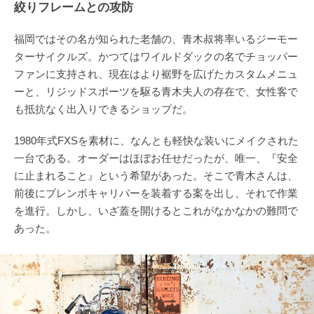
絞りフレームとの攻防
福岡ではその名が知られた老舗の、青木叔将率いるジーモー
ターサイクルズ。かつてはワイルドダックの名でチョッパー
ファンに支持され、現在はより裾野を広げたカスタムメニュ
ーと、リジッドスポーツを駆る青木夫人の存在で、女性客で
も抵抗なく出入りできるショップだ。
1980年式FXSを素材に、なんとも軽快な装いにメイクされた
一台である。オーダーはほぼお任せだったが、唯一、『安全
に止まれること』という希望があった。そこで青木さんは、
前後にブレンボキャリパーを装着する案を出し、それで作業
を進行。しかし、いざ蓋を開けるとこれがなかなかの難問で
あった。