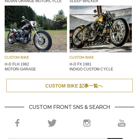
INDIAN ORANGE MOTORCYCLE
SLEEP WALKER
CUSTOM BIKE
CUSTOM BIKE
H-D FLH 1982
H-D FX 1981
MOTORI GARAGE
INDIGO CUSTOM CYCLE
CUSTOM BIKE 記事一覧へ
CUSTOM FRONT SNS & SEARCH