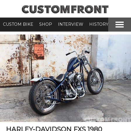
CUSTOM BIKE
SHOP
INTERVIEW
HISTORY
HARLEY-DAVIDSON FXS 1980