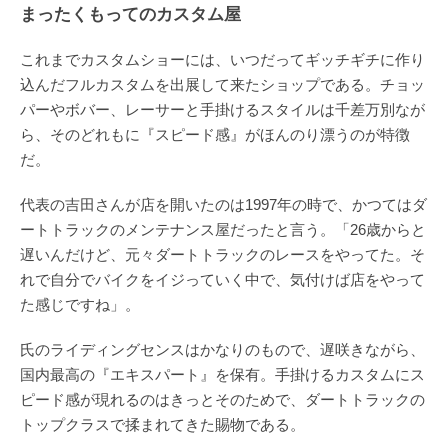
まったくもってのカスタム屋
これまでカスタムショーには、いつだってギッチギチに作り
込んだフルカスタムを出展して来たショップである。チョッ
パーやボバー、レーサーと手掛けるスタイルは千差万別なが
ら、そのどれもに『スピード感』がほんのり漂うのが特徴
だ。
代表の吉田さんが店を開いたのは1997年の時で、かつてはダ
ートトラックのメンテナンス屋だったと言う。「26歳からと
遅いんだけど、元々ダートトラックのレースをやってた。そ
れで自分でバイクをイジっていく中で、気付けば店をやって
た感じですね」。
氏のライディングセンスはかなりのもので、遅咲きながら、
国内最高の『エキスパート』を保有。手掛けるカスタムにス
ピード感が現れるのはきっとそのためで、ダートトラックの
トップクラスで揉まれてきた賜物である。