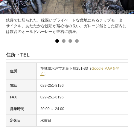
鉄扉で仕切られた、緑深いプライベートな敷地にあるチップモーター
サイクル。あたたかな照明が居心地の良い、ガレージ然とした店内に
は数台のオールドハーレーが左右に鎮座。
住所・TEL
茨城県水戸市木葉下町251-33（
Google MAPを開
住所
く
）
電話
029-251-8196
FAX
029-251-8196
営業時間
20:00 ～ 24:00
定休日
水曜日