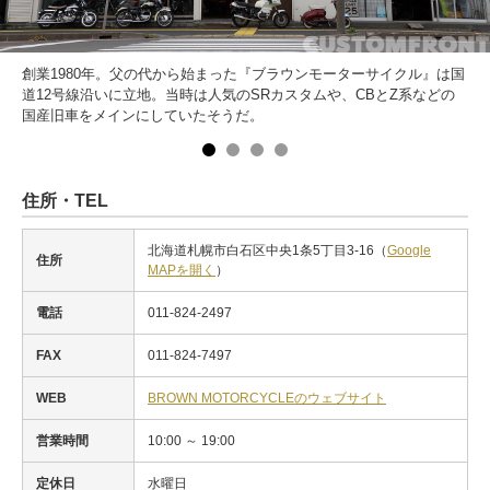
創業1980年。父の代から始まった『ブラウンモーターサイクル』は国
道12号線沿いに立地。当時は人気のSRカスタムや、CBとZ系などの
国産旧車をメインにしていたそうだ。
住所・TEL
北海道札幌市白石区中央1条5丁目3-16（
Google
住所
MAPを開く
）
電話
011-824-2497
FAX
011-824-7497
WEB
BROWN MOTORCYCLEのウェブサイト
営業時間
10:00 ～ 19:00
定休日
水曜日