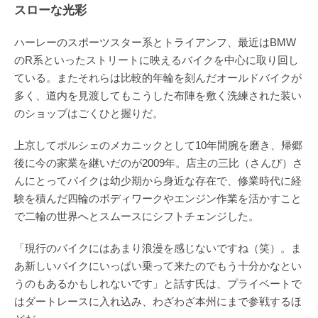
スローな光彩
ハーレーのスポーツスター系とトライアンフ、最近はBMW
のR系といったストリートに映えるバイクを中心に取り回し
ている。またそれらは比較的年輪を刻んだオールドバイクが
多く、道内を見渡してもこうした布陣を敷く洗練された装い
のショップはごくひと握りだ。
上京してポルシェのメカニックとして10年間腕を磨き、帰郷
後に今の家業を継いだのが2009年。店主の三比（さんぴ）さ
んにとってバイクは幼少期から身近な存在で、修業時代に経
験を積んだ四輪のボディワークやエンジン作業を活かすこと
で二輪の世界へとスムースにシフトチェンジした。
「現行のバイクにはあまり浪漫を感じないですね（笑）。ま
あ新しいバイクにいっぱい乗って来たのでもう十分かなとい
うのもあるかもしれないです」と話す氏は、プライベートで
はダートレースに入れ込み、わざわざ本州にまで参戦するほ