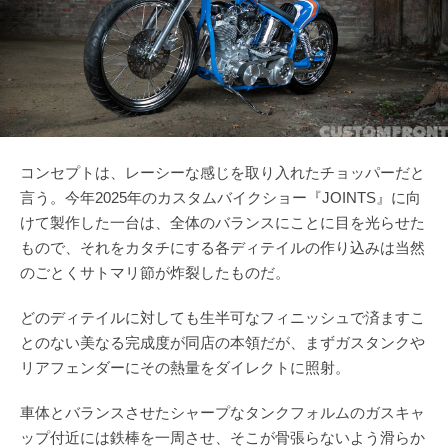
コンセプトは、レーシーな感じを取り入れたチョッパーだと
言う。今年2025年のカスタムバイクショー『JOINTS』に向
けて製作した一台は、全体のバランスにことに目を光らせた
もので、それをカタチにする各ディテイルの作り込みは当然
のごとくサトマリ節が炸裂したものだ。
どのディテイルに対しても生半可なフィニッシュで済ますこ
とのない美なる完成度が同店の本領だが、まずガスタンクや
リアフェンダーにその熱量をダイレクトに照射。
車体とバランスさせたシャープなタンクフォルムのガスキャ
ップ付近には鉄棒を一周させ、そこが骨張らないよう滑らか