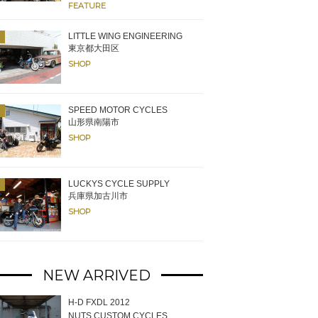
FEATURE
ンプルのタンクを展示。ペイントはどうしてもイメージが湧き辛いため実際
LITTLE WING ENGINEERING
うそうだ。基本的に希望するどんな塗装にも対応する。
東京都大田区
SHOP
SPEED MOTOR CYCLES
山形県南陽市
SHOP
LUCKYS CYCLE SUPPLY
兵庫県加古川市
SHOP
NEW ARRIVED
H-D FXDL 2012
NUTS CUSTOM CYCLES