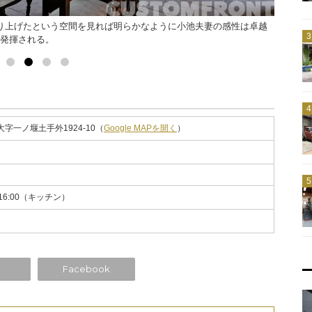
り上げたという空間を見れば明らかなように小池夫妻の感性は卓越
棚にはサ
発揮される。
してもら
字一ノ堰土手外1924-10（
Google MAPを開く
）
 ～ 16:00（キッチン）
Facebook