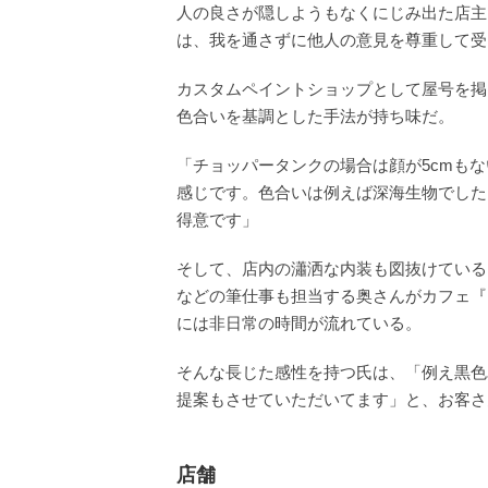
人の良さが隠しようもなくにじみ出た店主
は、我を通さずに他人の意見を尊重して受
カスタムペイントショップとして屋号を掲
色合いを基調とした手法が持ち味だ。
「チョッパータンクの場合は顔が5cmも
感じです。色合いは例えば深海生物でした
得意です」
そして、店内の瀟洒な内装も図抜けている
などの筆仕事も担当する奥さんがカフェ『
には非日常の時間が流れている。
そんな長じた感性を持つ氏は、「例え黒色
提案もさせていただいてます」と、お客さ
店舗