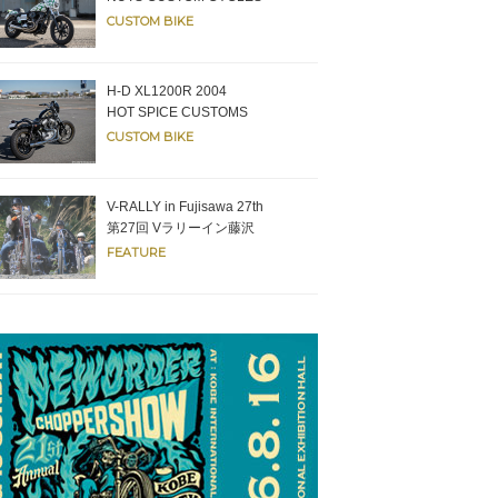
CUSTOM BIKE
H-D XL1200R 2004
HOT SPICE CUSTOMS
CUSTOM BIKE
V-RALLY in Fujisawa 27th
第27回 Vラリーイン藤沢
FEATURE