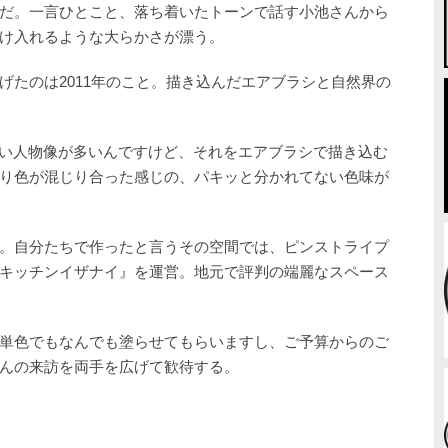
だ。一言ひとこと、落ち着いたトーンで話す小池さんから
け入れるような大らかさが漂う。
げたのは2011年のこと。描き込んだエアブラシと自然界の
ない人物像が多いんですけど、それをエアブラシで描き込む
り色が混じり合った感じの、パキッと分かれてない色味が
。自分たちで作ったと言うその空間では、ピンストライプ
キッチンイザナイ』を運営。地元で評判の端麗なスペース
単色でもなんでも塗らせてもらいますし、ご予算からのご
んの来訪を両手を広げて歓待する。