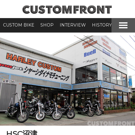
CUSTOM BIKE
SHOP
INTERVIEW
HISTORY
HSC沼津