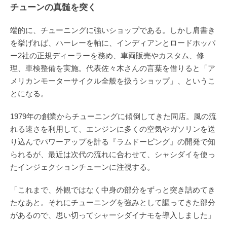
チューンの真髄を突く
端的に、チューニングに強いショップである。しかし肩書き
を挙げれば、ハーレーを軸に、インディアンとロードホッパ
ー2社の正規ディーラーを務め、車両販売やカスタム、修
理、車検整備を実施。代表佐々木さんの言葉を借りると「ア
メリカンモーターサイクル全般を扱うショップ」、というこ
とになる。
1979年の創業からチューニングに傾倒してきた同店。風の流
れる速さを利用して、エンジンに多くの空気やガソリンを送
り込んでパワーアップを計る『ラムドーピング』の開発で知
られるが、最近は次代の流れに合わせて、シャシダイを使っ
たインジェクションチューンに注視する。
「これまで、外観ではなく中身の部分をずっと突き詰めてき
たなあと。それにチューニングを強みとして謳ってきた部分
があるので、思い切ってシャーシダイナモを導入しました」