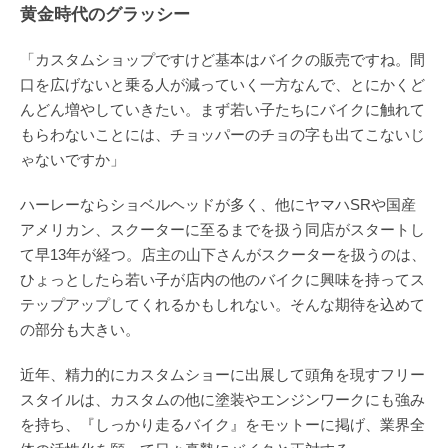
黄金時代のグラッシー
「カスタムショップですけど基本はバイクの販売ですね。間
口を広げないと乗る人が減っていく一方なんで、とにかくど
んどん増やしていきたい。まず若い子たちにバイクに触れて
もらわないことには、チョッパーのチョの字も出てこないじ
ゃないですか」
ハーレーならショベルヘッドが多く、他にヤマハSRや国産
アメリカン、スクーターに至るまでを扱う同店がスタートし
て早13年が経つ。店主の山下さんがスクーターを扱うのは、
ひょっとしたら若い子が店内の他のバイクに興味を持ってス
テップアップしてくれるかもしれない。そんな期待を込めて
の部分も大きい。
近年、精力的にカスタムショーに出展して頭角を現すフリー
スタイルは、カスタムの他に塗装やエンジンワークにも強み
を持ち、『しっかり走るバイク』をモットーに掲げ、業界全