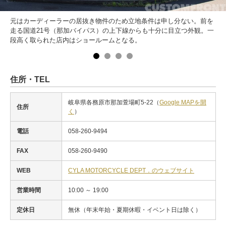
元はカーディーラーの居抜き物件のため立地条件は申し分ない。前を
走る国道21号（那加バイパス）の上下線からも十分に目立つ外観。一
段高く取られた店内はショールームとなる。
住所・TEL
岐阜県各務原市那加萱場町5-22（
Google MAPを開
住所
く
）
電話
058-260-9494
FAX
058-260-9490
WEB
CYLA MOTORCYCLE DEPT．のウェブサイト
営業時間
10:00 ～ 19:00
定休日
無休（年末年始・夏期休暇・イベント日は除く）