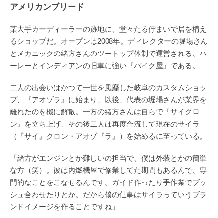
アメリカンブリード
某大手カーディーラーの跡地に、堂々たる佇まいで居を構え
るショップだ。オープンは2008年。ディレクターの堀場さん
とメカニックの緒方さんのツートップ体制で運営される、ハ
ーレーとインディアンの旧車に強い『バイク屋』である。
二人の出会いはかつて一世を風靡した岐阜のカスタムショッ
プ、『アオゾラ』に始まり、以後、代表の堀場さんが業界を
離れたのを機に解散。一方の緒方さんは自らで『サイクロ
ン』を立ち上げ、その後二人は再度合流して現在のサイラ
（『サイ』クロン・アオゾ『ラ』）を始めるに至っている。
「緒方がエンジンとか難しいの担当で、僕は外装とかの簡単
な方（笑）。彼は内燃機屋で修業してた期間もあるんで、専
門的なことをこなせるんです。ガイド作ったり手作業でブッ
シュ合わせたりとか。だから僕の仕事はサイラっていうブラ
ンドイメージを作ることですね」