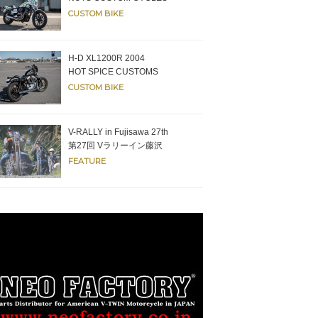
CUSTOM BIKE
H-D XL1200R 2004
HOT SPICE CUSTOMS
CUSTOM BIKE
V-RALLY in Fujisawa 27th
第27回 Vラリーイン藤沢
FEATURE