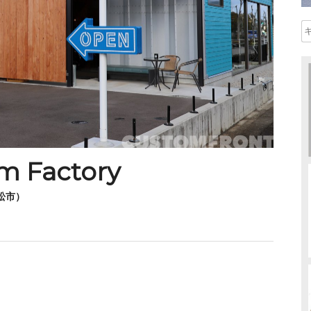
om Factory
松市）