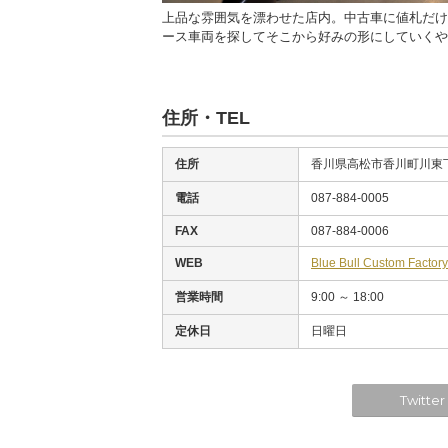
バイクに対応。それは大手車
上品な雰囲気を漂わせた店内。中古車に値札だけ
ース車両を探してそこから好みの形にしていくや
住所・TEL
住所
香川県高松市香川町川東下1
電話
087-884-0005
FAX
087-884-0006
WEB
Blue Bull Custom Fa
営業時間
9:00 ～ 18:00
定休日
日曜日
Twitter