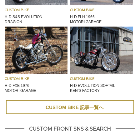
CUSTOM BIKE
CUSTOM BIKE
H-D S&S EVOLUTION
H-D FLH 1966
DRAG ON
MOTORI GARAGE
CUSTOM BIKE
CUSTOM BIKE
H-D FXE 1976
H-D EVOLUTION SOFTAIL
MOTORI GARAGE
KEN’S FACTORY
CUSTOM BIKE 記事一覧へ
CUSTOM FRONT SNS & SEARCH