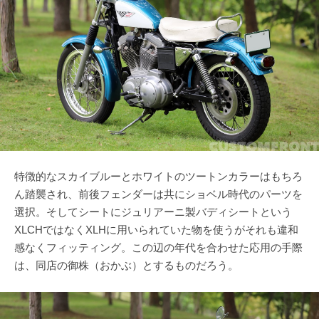
特徴的なスカイブルーとホワイトのツートンカラーはもちろ
ん踏襲され、前後フェンダーは共にショベル時代のパーツを
選択。そしてシートにジュリアーニ製バディシートという
XLCHではなくXLHに用いられていた物を使うがそれも違和
感なくフィッティング。この辺の年代を合わせた応用の手際
は、同店の御株（おかぶ）とするものだろう。