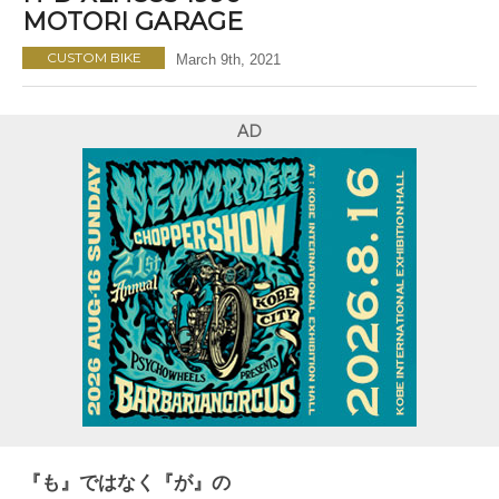
MOTORI GARAGE
CUSTOM BIKE
March 9th, 2021
AD
『も』ではなく『が』の