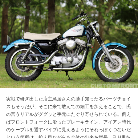
実戦で研ぎ出した店主鳥居さんの勝手知ったるパーツチョイ
スもそうだが、そこに来て敢えての細工を加えることで、氏
の言うリアルがググッと手元にたぐり寄せられている。例え
ばフロントフォークに沿ったブレーキライン。アイアン時代
のケーブルを通すパイプに見えるようにそれっぽくつないだ
という箇所は、控え目ながらも全体の出来を増長。FLH用を