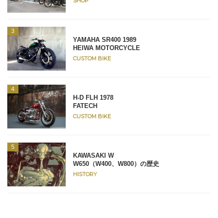
SHOP
YAMAHA SR400 1989
HEIWA MOTORCYCLE
CUSTOM BIKE
H-D FLH 1978
FATECH
CUSTOM BIKE
KAWASAKI W
W650（W400、W800）の歴史
HISTORY