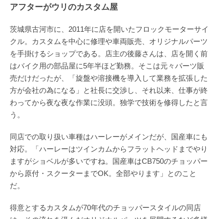
アフターがウリのカスタム屋
茨城県古河市に、2011年に店を開いたフロックモーターサイ
クル。カスタムを中心に修理や車両販売、オリジナルパーツ
を手掛けるショップである。店主の後藤さんは、店を開く前
はバイク用の部品屋に5年半ほど勤務。そこは元々パーツ販
売だけだったが、「旋盤や溶接機を導入して業務を拡張した
方が会社の為になる」と社長に交渉し、それ以来、仕事が終
わってから夜な夜な作業に没頭。独学で技術を修得したと言
う。
同店での取り扱い車種はハーレーがメインだが、国産車にも
対応。「ハーレーはツインカムからフラットヘッドまでやり
ますがショベルが多いですね。国産車はCB750のチョッパー
から原付・スクーターまでOK。全部やります」とのこと
だ。
得意とするカスタムが70年代のチョッパースタイルの同店