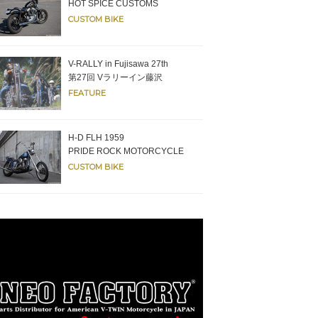
HOT SPICE CUSTOMS
CUSTOM BIKE
V-RALLY in Fujisawa 27th
第27回 Vラリーイン藤沢
FEATURE
H-D FLH 1959
PRIDE ROCK MOTORCYCLE
CUSTOM BIKE