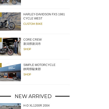
HARLEY-DAVIDSON FXS 1981
CYCLE WEST
CUSTOM BIKE
CORE CREW
新潟県新潟市
SHOP
SIMPLE MOTORCYCLE
静岡県駿東郡
SHOP
NEW ARRIVED
H-D XL1200R 2004