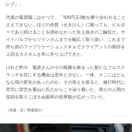
レグ』。
代表の菊原陽二はかつて、「500円玉2枚を擦り合わせること
さえできない」ほどの赤貧（せきひん）に陥っても、ビルダ
ーであり続けることを諦めなかった生え抜きの二輪狂だ。サ
イドバルブからツインカムまでを幅広く取り扱い、これまで
持ち前のファブリケーションスキルでクライアントの期待を
上回るカスタムを常に作り上げてきた。
けれど昨今、菊原さんのその辣腕を振るった新たなフルスク
ラッチを目にする機会は意外と少ない。一体、そこにはどん
な心境の変化があったのか。その答えを探ると、修行時代に
苦労に苦労を重ねた氏だからこそ辿り着いた、周りの人間の
笑顔を取りこぼさぬ親和の世界観が広がっていた。
（写真・文／馬場啓介）