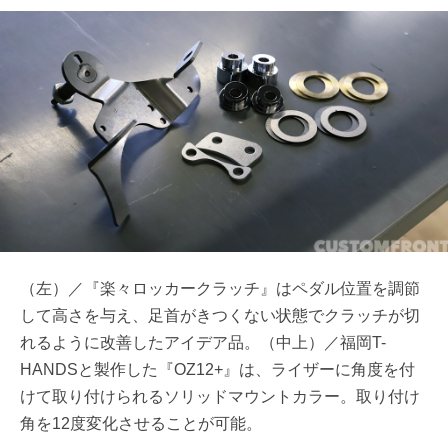
（左）／『楽々ロッカークラッチ』はペダル位置を調節
して高さを与え、足首がきつくない状態でクラッチが切
れるように改善したアイデア品。（中上）／福岡T-
HANDSと製作した『OZ12+』は、ライザーに角度を付
けて取り付けられるソリッドマウントカラー。取り付け
角を12度変化させることが可能。