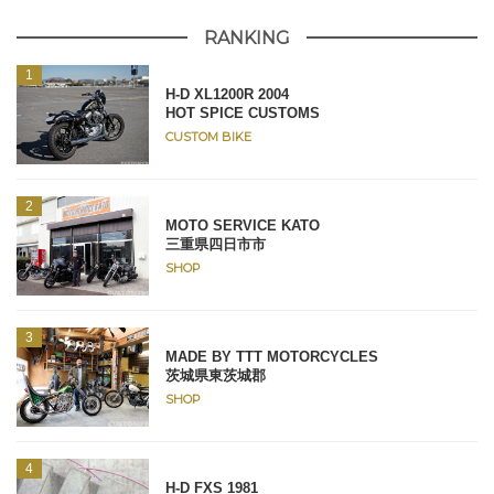
RANKING
H-D XL1200R 2004
HOT SPICE CUSTOMS
CUSTOM BIKE
MOTO SERVICE KATO
三重県四日市市
SHOP
MADE BY TTT MOTORCYCLES
茨城県東茨城郡
SHOP
H-D FXS 1981