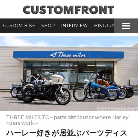
CUSTOM BIKE
SHOP
INTERVIEW
HISTORY
THREE MILES TC – parts distributor where Harley
riders work –
ハーレー好きが居並ぶパーツディス