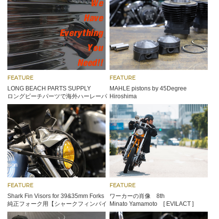
FEATURE
FEATURE
LONG BEACH PARTS SUPPLY
MAHLE pistons by 45Degree
ロングビーチパーツで海外ハーレーパ
Hiroshima
ーツを調達
45ディグリー製マーレピストン×シウ
ンクラフトワークス
FEATURE
FEATURE
Shark Fin Visors for 39&35mm Forks
ワーカーの肖像 8th
純正フォーク用【シャークフィンバイ
Minato Yamamoto [ EVILACT ]
ザー】