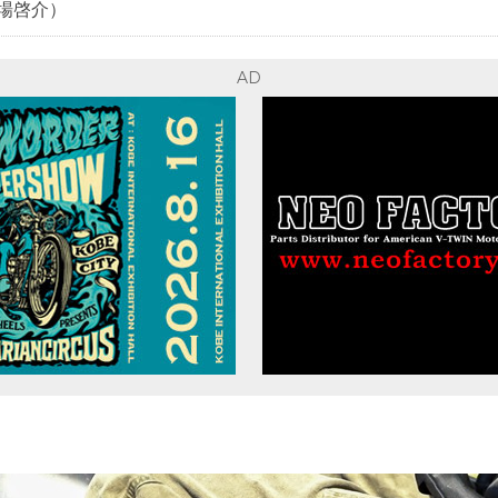
場啓介）
AD