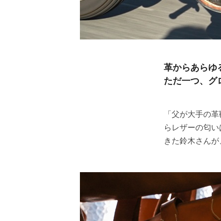
革からあらゆ
ただ一つ、グ
「父が大手の革
らレザーの匂い
きた鈴木さんが