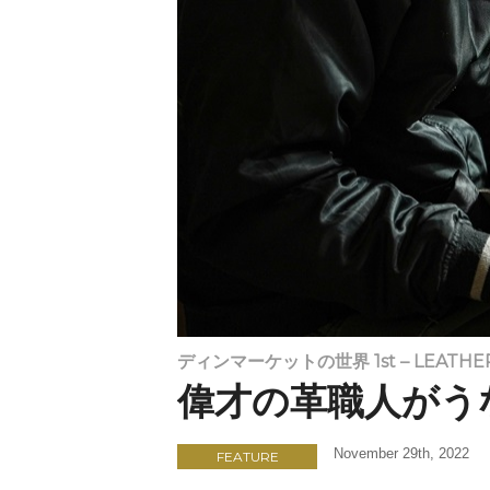
ディンマーケットの世界 1st – LEATHER 
偉才の革職人がう
November 29th, 2022
FEATURE