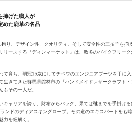
を捧げた職人が
定めた鹿革の名品
Japanに拘り、デザイン性、クオリティ、そして安全性の三拍子を
リリースする『ディンマーケット』は、数多のバイクフリーク
れて育ち、弱冠15歳にしてチペワのエンジニアブーツを手に
て生きてきた群馬県館林市の『ハンドメイドレザークラフト・
んもその一人だ。
いキャリアを誇り、財布からバッグ、果ては靴までを手掛ける
ブランドのディアスキングローブ。その道のエキスパートをも
魅力を紐解く。