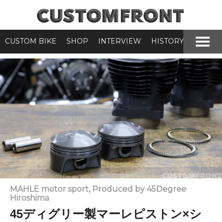
CUSTOM BIKE
SHOP
INTERVIEW
HISTORY
MAHLE motor sport, Produced by 45Degree
Hiroshima
45ディグリー製マーレピストン×シ