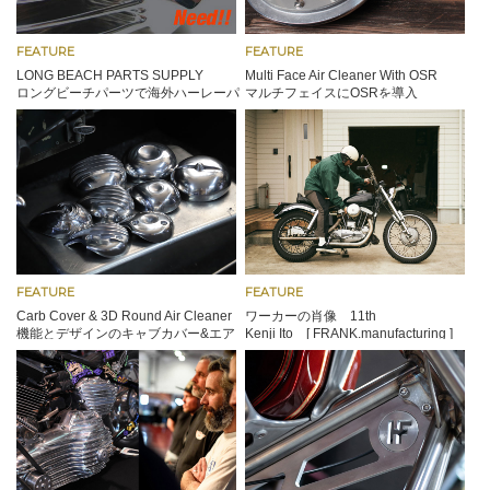
FEATURE
FEATURE
LONG BEACH PARTS SUPPLY
Multi Face Air Cleaner With OSR
ロングビーチパーツで海外ハーレーパ
マルチフェイスにOSRを導入
ーツを調達
FEATURE
FEATURE
Carb Cover & 3D Round Air Cleaner
ワーカーの肖像 11th
機能とデザインのキャブカバー&エア
Kenji Ito [ FRANK.manufacturing ]
クリーナー