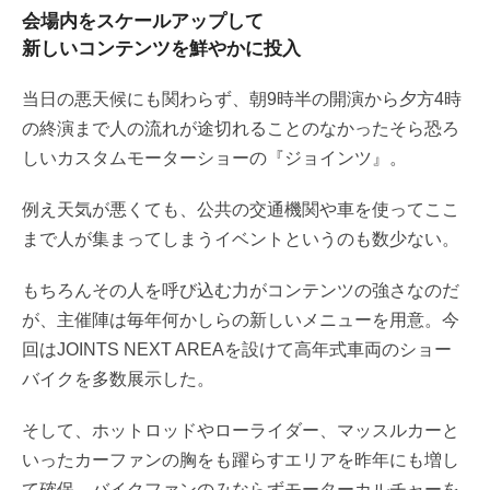
会場内をスケールアップして
新しいコンテンツを鮮やかに投入
当日の悪天候にも関わらず、朝9時半の開演から夕方4時
の終演まで人の流れが途切れることのなかったそら恐ろ
しいカスタムモーターショーの『ジョインツ』。
例え天気が悪くても、公共の交通機関や車を使ってここ
まで人が集まってしまうイベントというのも数少ない。
もちろんその人を呼び込む力がコンテンツの強さなのだ
が、主催陣は毎年何かしらの新しいメニューを用意。今
回はJOINTS NEXT AREAを設けて高年式車両のショー
バイクを多数展示した。
そして、ホットロッドやローライダー、マッスルカーと
いったカーファンの胸をも躍らすエリアを昨年にも増し
て確保。バイクファンのみならずモーターカルチャーを