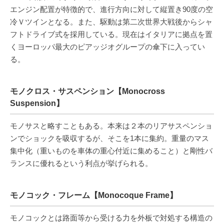
エンジン配置が特徴的で、進行方向に対して縦置き90度の空
冷Ｖツインとなる。また、駆動は第二次世界大戦後からシャ
フトドライブ式を採用している。現在はイタリアに拠点を置
くヨーロッパ最大のピアッジオグループの傘下に入ってい
る。
モノクロス・サスペンション【Monocross
Suspension】
モノサスと略すこともある。本来は２本のリアサスペンショ
ンでショックを吸収するが、そこを1本に集約。重量のマス
集中化（重いものを車体の重心付近に集めること）と剛性バ
ランスに優れるという利点が挙げられる。
モノコック・フレーム【Monocoque Frame】
モノコックとは路面等から受ける力を外板で対処する構造の