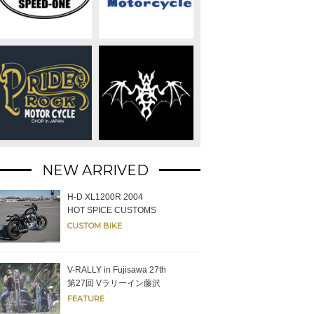
NEW ARRIVED
H-D XL1200R 2004
HOT SPICE CUSTOMS
CUSTOM BIKE
V-RALLY in Fujisawa 27th
第27回 Vラリーイン藤沢
FEATURE