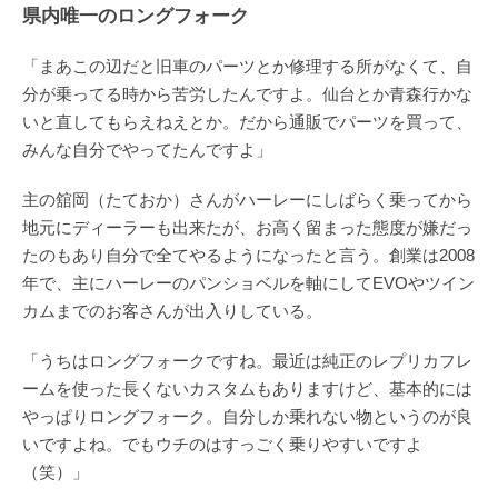
県内唯一のロングフォーク
「まあこの辺だと旧車のパーツとか修理する所がなくて、自
分が乗ってる時から苦労したんですよ。仙台とか青森行かな
いと直してもらえねえとか。だから通販でパーツを買って、
みんな自分でやってたんですよ」
主の舘岡（たておか）さんがハーレーにしばらく乗ってから
地元にディーラーも出来たが、お高く留まった態度が嫌だっ
たのもあり自分で全てやるようになったと言う。創業は2008
年で、主にハーレーのパンショベルを軸にしてEVOやツイン
カムまでのお客さんが出入りしている。
「うちはロングフォークですね。最近は純正のレプリカフレ
ームを使った長くないカスタムもありますけど、基本的には
やっぱりロングフォーク。自分しか乗れない物というのが良
いですよね。でもウチのはすっごく乗りやすいですよ
（笑）」