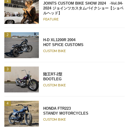
JOINTS CUSTOM BIKE SHOW 2024 -Vol.04-
2024 ジョインツカスタムバイクショー【ショベ
ルヘッド】
FEATURE
H-D XL1200R 2004
HOT SPICE CUSTOMS
CUSTOM BIKE
陸王RT-2型
BOOTLEG
CUSTOM BIKE
HONDA FTR223
STANDY MOTORCYCLES
CUSTOM BIKE