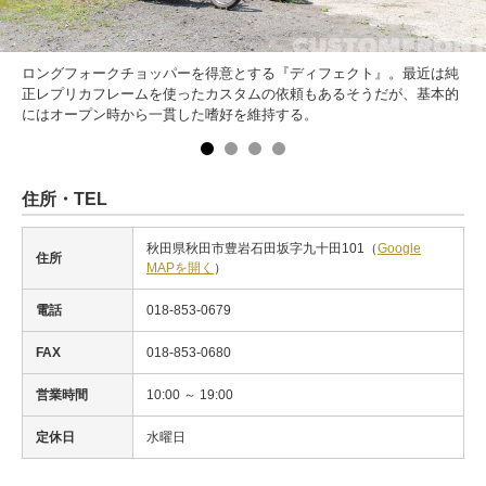
ロングフォークチョッパーを得意とする『ディフェクト』。最近は純
正レプリカフレームを使ったカスタムの依頼もあるそうだが、基本的
にはオープン時から一貫した嗜好を維持する。
住所・TEL
秋田県秋田市豊岩石田坂字九十田101（
Google
住所
MAPを開く
）
電話
018-853-0679
FAX
018-853-0680
営業時間
10:00 ～ 19:00
定休日
水曜日